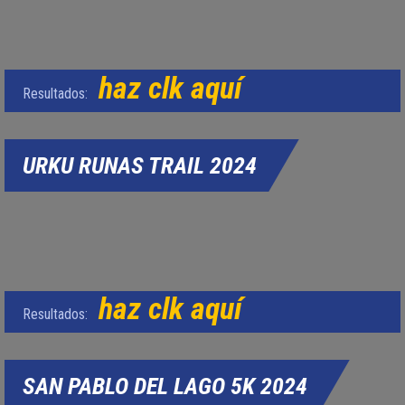
haz clk aquí
Resultados:
URKU RUNAS TRAIL 2024
haz clk aquí
Resultados:
SAN PABLO DEL LAGO 5K 2024