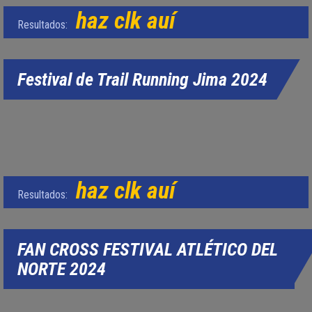
haz clk auí
Resultados:
Festival de Trail Running Jima 2024
haz clk auí
Resultados:
FAN CROSS FESTIVAL ATLÉTICO DEL
NORTE 2024