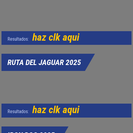
haz clk aqui
Resultados:
RUTA DEL JAGUAR 2025
haz clk aqui
Resultados: