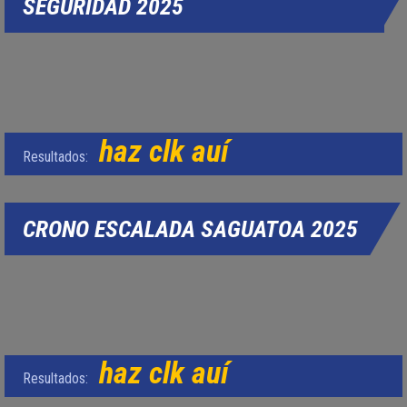
SEGURIDAD 2025
haz clk auí
Resultados:
CRONO ESCALADA SAGUATOA 2025
haz clk auí
Resultados: