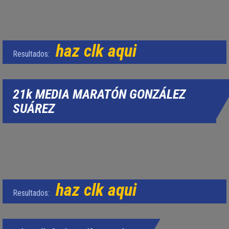
haz clk aqui
Resultados:
21k MEDIA MARATÓN GONZÁLEZ
SUÁREZ
haz clk aqui
Resultados: