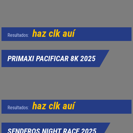
haz clk auí
Resultados:
PRIMAXI PACIFICAR 8K 2025
haz clk auí
Resultados:
SENDEROS NIGHT RACE 2025