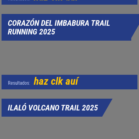
CORAZÓN DEL IMBABURA TRAIL
RUNNING 2025
haz clk auí
Resultados:
ILALÓ VOLCANO TRAIL 2025