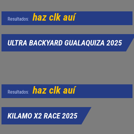
haz clk auí
Resultados:
ULTRA BACKYARD GUALAQUIZA 2025
haz clk auí
Resultados:
KILAMO X2 RACE 2025