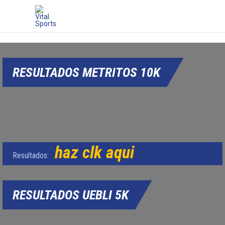
RESULTADOS METRITOS 10K
haz clk aqui
Resultados:
RESULTADOS UEBLI 5K