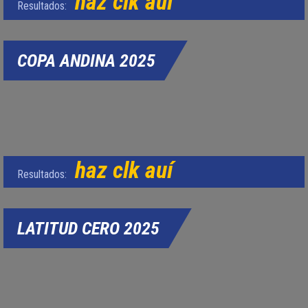
haz clk auí
Resultados:
COPA ANDINA 2025
haz clk auí
Resultados:
LATITUD CERO 2025