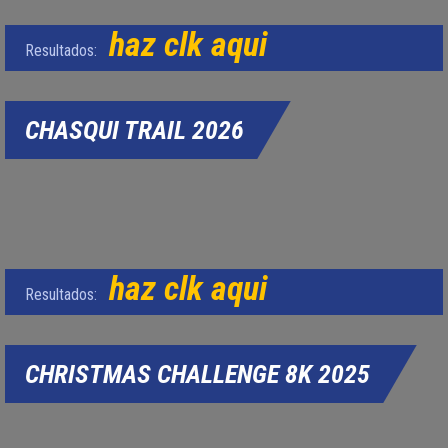
haz clk aqui
Resultados:
CHASQUI TRAIL 2026
haz clk aqui
Resultados:
CHRISTMAS CHALLENGE 8K 2025