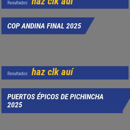
haz clk auí
Resultados:
COP ANDINA FINAL 2025
haz clk auí
Resultados:
PUERTOS ÉPICOS DE PICHINCHA
2025