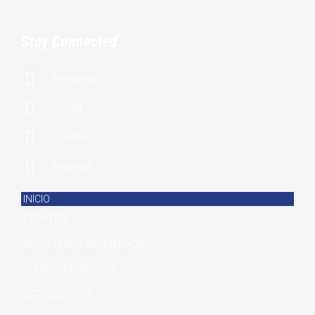
Stay Connected

Facebook

Twitter

Google+

Pinterest
INICIO
EVENTOS
RESULTADOS DEPORTIVOS
TOURS DEPORTIVOS
SERVICIOS VST