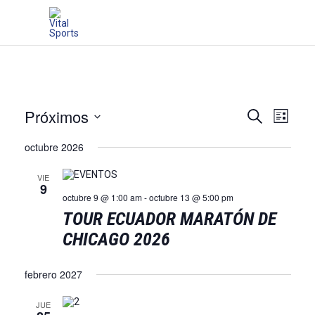
Navegac
Nave
Próximos
Buscar
Lista
de
Seleccionar
de
fecha.
octubre 2026
vista
búsque
de
VIE
y
9
Even
octubre 9 @ 1:00 am
-
octubre 13 @ 5:00 pm
vistas
TOUR ECUADOR MARATÓN DE
de
CHICAGO 2026
Eventos
febrero 2027
JUE