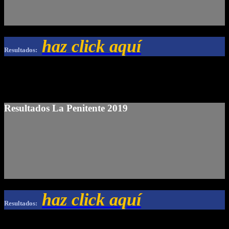
haz click aquí
Resultados:
Resultados La Penitente 2019
haz click aquí
Resultados: