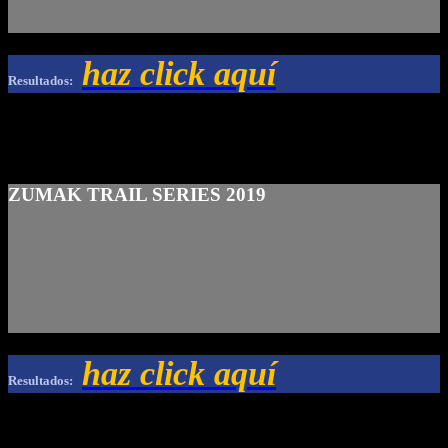
haz click aquí
Resultados:
ZUMAK TRAIL SERIES 2019
haz click aquí
Resultados: