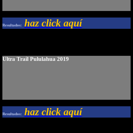
haz click aquí
Resultados:
Ultra Trail Pululahua 2019
haz click aquí
Resultados: