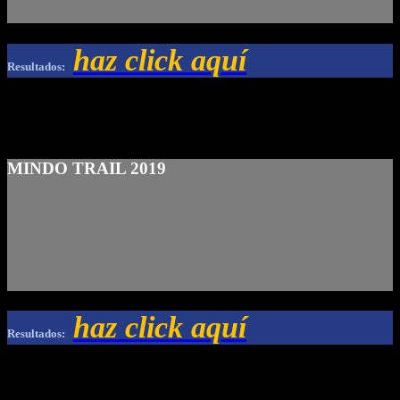
haz click aquí
Resultados:
MINDO TRAIL 2019
haz click aquí
Resultados: