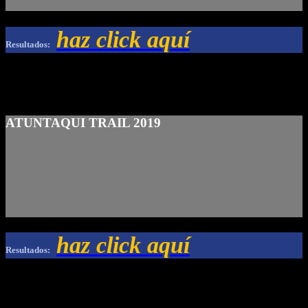
haz click aquí
Resultados:
ATUNTAQUI TRAIL 2019
haz click aquí
Resultados: