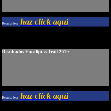
haz click aquí
Resultados:
Resultados Eucaliptos Trail 2019
haz click aquí
Resultados: