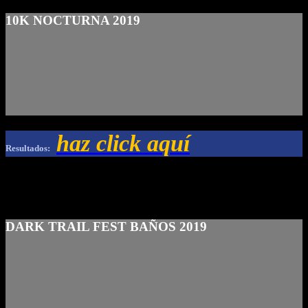
10K NOCTURNA 2019
haz click aquí
Resultados:
DARK TRAIL FEST BAÑOS 2019