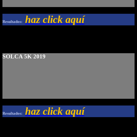
haz click aquí
Resultados:
SOLCA 5K 2019
haz click aquí
Resultados: