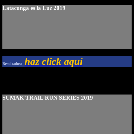
Latacunga es la Luz 2019
haz click aquí
Resultados:
SUMAK TRAIL RUN SERIES 2019