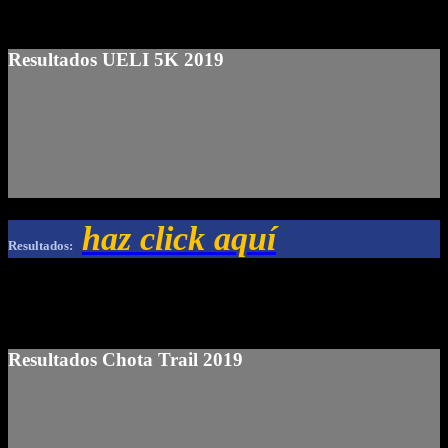
Resultados UELI 5K 2019
haz click aquí
Resultados:
Resultados Chota Trail 2019