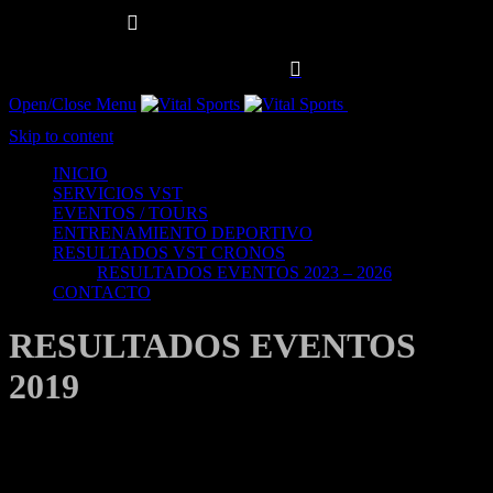

LLÁMANOS:
+593 984 281 616
DÍAS DE SEMANA: 06:00 – 20:00 · SABADO: 07:00 –

10:00 · DOMINGO: DESCANSO
Open/Close Menu
Salud Integral
Skip to content
INICIO
SERVICIOS VST
EVENTOS / TOURS
ENTRENAMIENTO DEPORTIVO
RESULTADOS VST CRONOS
RESULTADOS EVENTOS 2023 – 2026
CONTACTO
RESULTADOS EVENTOS
2019