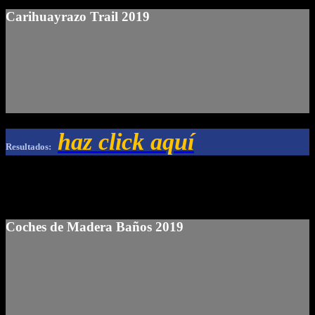
Carihuayrazo Trail 2019
haz click aquí
Resultados:
Coches de Madera Baños 2019