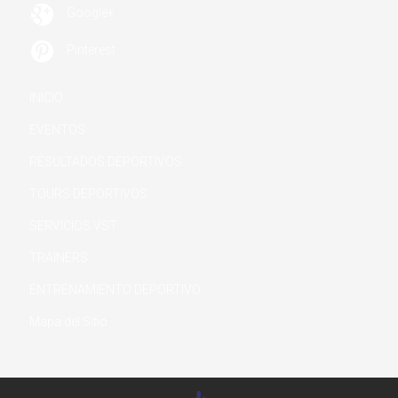

Google+

Pinterest
INICIO
EVENTOS
RESULTADOS DEPORTIVOS
TOURS DEPORTIVOS
SERVICIOS VST
TRAINERS
ENTRENAMIENTO DEPORTIVO
Mapa del Sitio