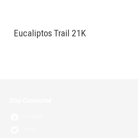
Eucaliptos Trail 21K
Stay Connected

Facebook

Twitter