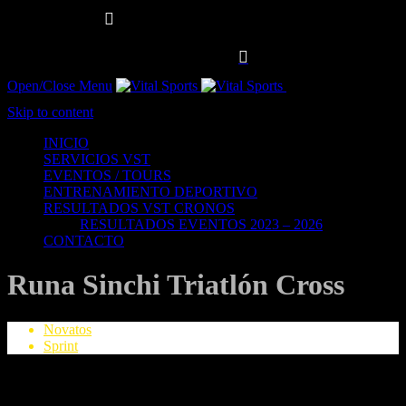

LLÁMANOS:
+593 984 281 616
DÍAS DE SEMANA: 06:00 – 20:00 · SABADO: 07:00 –

10:00 · DOMINGO: DESCANSO
Open/Close Menu
Salud Integral
Skip to content
INICIO
SERVICIOS VST
EVENTOS / TOURS
ENTRENAMIENTO DEPORTIVO
RESULTADOS VST CRONOS
RESULTADOS EVENTOS 2023 – 2026
CONTACTO
Runa Sinchi Triatlón Cross
Novatos
Sprint