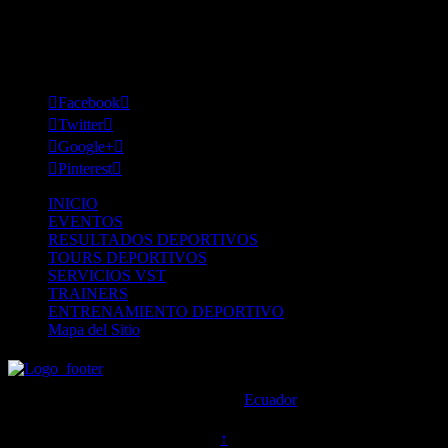
Stay Connected

Facebook


Twitter


Google+


Pinterest

INICIO
EVENTOS
RESULTADOS DEPORTIVOS
TOURS DEPORTIVOS
SERVICIOS VST
TRAINERS
ENTRENAMIENTO DEPORTIVO
Mapa del Sitio
© Copyright
2026 - VST Ecuador | VST Cronos | Todos los
Derechos Reservados | Inspirado por
Ecuador
↑