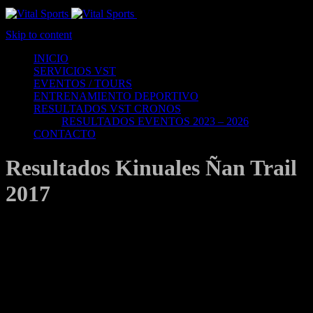
Salud Integral
Skip to content
INICIO
SERVICIOS VST
EVENTOS / TOURS
ENTRENAMIENTO DEPORTIVO
RESULTADOS VST CRONOS
RESULTADOS EVENTOS 2023 – 2026
CONTACTO
Resultados Kinuales Ñan Trail
2017
wpDataTable with provided ID not found! wpDataTable with
provided ID not found!