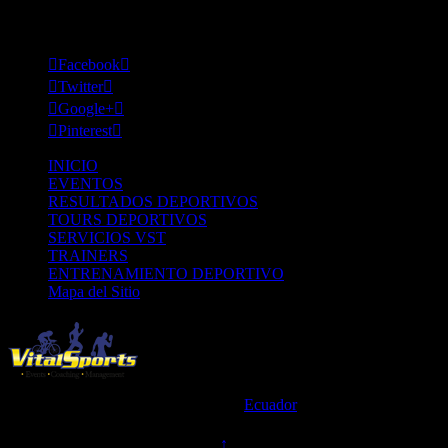
Stay Connected

Facebook


Twitter


Google+


Pinterest

INICIO
EVENTOS
RESULTADOS DEPORTIVOS
TOURS DEPORTIVOS
SERVICIOS VST
TRAINERS
ENTRENAMIENTO DEPORTIVO
Mapa del Sitio
© Copyright
2026 - VST Ecuador | VST Cronos | Todos los
Derechos Reservados | Inspirado por
Ecuador
↑