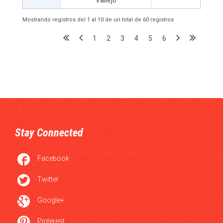
Vallejo
Mostrando registros del 1 al 10 de un total de 60 registros
1
2
3
4
5
6
Stay Connected

Facebook

Twitter

Google+

Pinterest