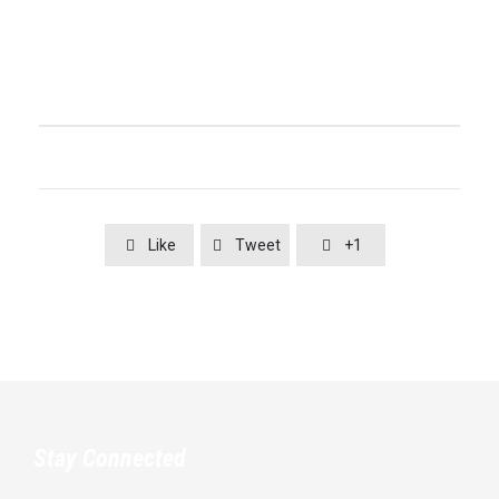
Like
Tweet
+1



Stay Connected