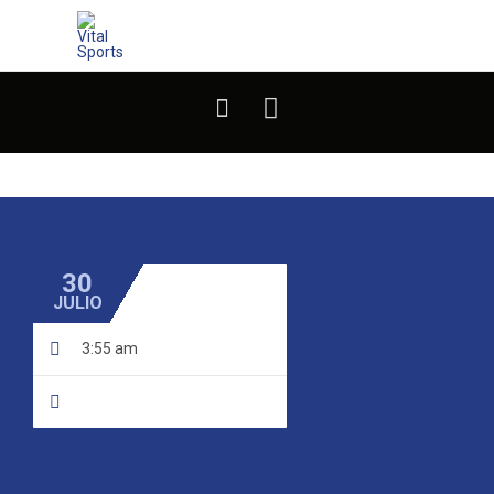


30
JULIO

3:55 am
